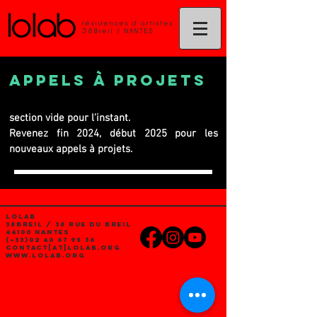
résidences d'artistes
38Breil / NANTES
APPELS à PROJETS
section vide pour l'instant.
Revenez fin 2024, début 2025 pour les
nouveaux appels à projets.
LOLAB
38Breil / 38 rue du Breil
44100 NANTES
(+33)02
40 67 95 36
contact[at]lolab.org
www.lolab.org